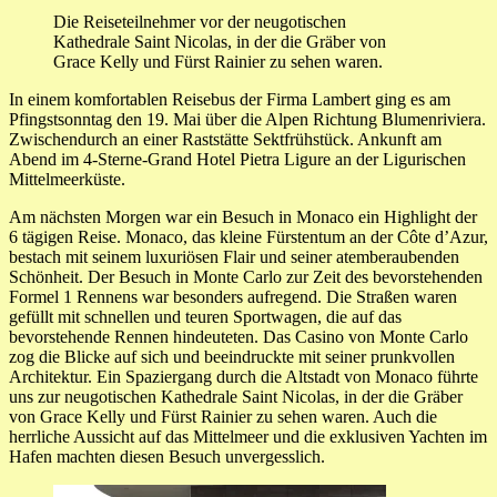
Die Reiseteilnehmer vor der neugotischen
Kathedrale Saint Nicolas, in der die Gräber von
Grace Kelly und Fürst Rainier zu sehen waren.
In einem komfortablen Reisebus der Firma Lambert ging es am
Pfingstsonntag den 19. Mai über die Alpen Richtung Blumenriviera.
Zwischendurch an einer Raststätte Sektfrühstück. Ankunft am
Abend im 4-Sterne-Grand Hotel Pietra Ligure an der Ligurischen
Mittelmeerküste.
Am nächsten Morgen war ein Besuch in Monaco ein Highlight der
6 tägigen Reise. Monaco, das kleine Fürstentum an der Côte d’Azur,
bestach mit seinem luxuriösen Flair und seiner atemberaubenden
Schönheit. Der Besuch in Monte Carlo zur Zeit des bevorstehenden
Formel 1 Rennens war besonders aufregend. Die Straßen waren
gefüllt mit schnellen und teuren Sportwagen, die auf das
bevorstehende Rennen hindeuteten. Das Casino von Monte Carlo
zog die Blicke auf sich und beeindruckte mit seiner prunkvollen
Architektur. Ein Spaziergang durch die Altstadt von Monaco führte
uns zur neugotischen Kathedrale Saint Nicolas, in der die Gräber
von Grace Kelly und Fürst Rainier zu sehen waren. Auch die
herrliche Aussicht auf das Mittelmeer und die exklusiven Yachten im
Hafen machten diesen Besuch unvergesslich.