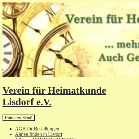
Zum
Inhalt
springen
Verein für Heimatkunde
Lisdorf e.V.
Suchen
Primäres Menü
AGB für Bestellungen
Ahnen finden in Lisdorf