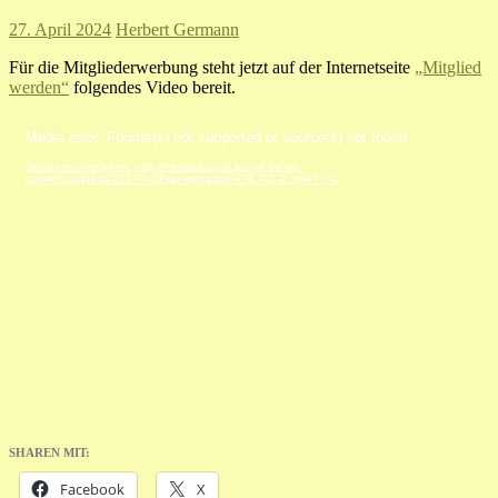
27. April 2024
Herbert Germann
Für die Mitgliederwerbung steht jetzt auf der Internetseite
„Mitglied
werden“
folgendes Video bereit.
Video-
Media error: Format(s) not supported or source(s) not found
Player
Datei herunterladen: http://heimatkunde.lisdorf.de/wp-
content/uploads/2024/04/Praesentation-VHL-3-1-2.mp4?_=1
SHAREN MIT:
Facebook
X