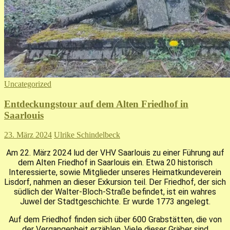
Uncategorized
Entdeckungstour auf dem Alten Friedhof in
Saarlouis
23. März 2024
Ulrike Schindelbeck
Am
22. März 2024 l
ud der
VHV Saarlouis
zu einer Führung auf
dem
Alten Friedhof in Saarlouis
ein. Etwa
20 historisch
Interessierte
, sowie Mitglieder unseres Heimatkundeverein
Lisdorf, nahmen an dieser Exkursion teil. Der Friedhof, der sich
südlich der Walter-Bloch-Straße befindet, ist ein wahres
Juwel der Stadtgeschichte.
Er wurde 1773 angelegt.
Auf dem Friedhof finden sich
über 600 Grabstätten
, die von
der Vergangenheit erzählen. Viele dieser Gräber sind