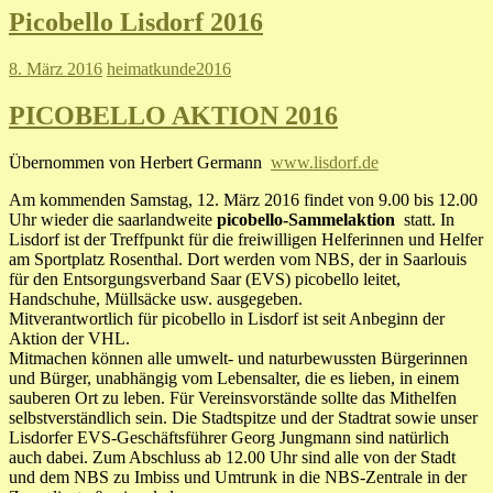
Picobello Lisdorf 2016
8. März 2016
heimatkunde2016
PICOBELLO AKTION 2016
Übernommen von Herbert Germann
www.lisdorf.de
Am kommenden Samstag, 12. März 2016 findet von 9.00 bis 12.00
Uhr wieder die saarlandweite
picobello-Sammelaktion
statt. In
Lisdorf ist der Treffpunkt für die freiwilligen Helferinnen und Helfer
am Sportplatz Rosenthal. Dort werden vom NBS, der in Saarlouis
für den Entsorgungsverband Saar (EVS) picobello leitet,
Handschuhe, Müllsäcke usw. ausgegeben.
Mitverantwortlich für picobello in Lisdorf ist seit Anbeginn der
Aktion der VHL.
Mitmachen können alle umwelt- und naturbewussten Bürgerinnen
und Bürger, unabhängig vom Lebensalter, die es lieben, in einem
sauberen Ort zu leben. Für Vereinsvorstände sollte das Mithelfen
selbstverständlich sein. Die Stadtspitze und der Stadtrat sowie unser
Lisdorfer EVS-Geschäftsführer Georg Jungmann sind natürlich
auch dabei. Zum Abschluss ab 12.00 Uhr sind alle von der Stadt
und dem NBS zu Imbiss und Umtrunk in die NBS-Zentrale in der