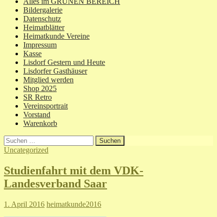
Alles im GRÜNEN BEREICH
Bildergalerie
Datenschutz
Heimatblätter
Heimatkunde Vereine
Impressum
Kasse
Lisdorf Gestern und Heute
Lisdorfer Gasthäuser
Mitglied werden
Shop 2025
SR Retro
Vereinsportrait
Vorstand
Warenkorb
Suchen
nach:
Uncategorized
Studienfahrt mit dem VDK-
Landesverband Saar
1. April 2016
heimatkunde2016