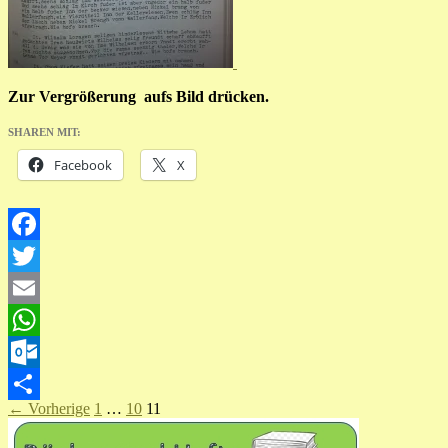
Zur Vergrößerung aufs Bild drücken.
SHAREN MIT:
Facebook
X
Facebook
Twitter
Email
WhatsApp
Outlook.com
Beitragsnavigation
← Vorherige
1
…
10
11
Teilen