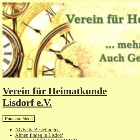
Zum
Inhalt
springen
Verein für Heimatkunde
Lisdorf e.V.
Suchen
Primäres Menü
AGB für Bestellungen
Ahnen finden in Lisdorf