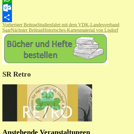
WhatsApp
Outlook.com
Beitragsnavigation
Vorheriger Beitrag
Studienfahrt mit dem VDK-Landesverband
Teilen
Saar
Nächster Beitrag
Historisches-Kartenmaterial von Lisdorf
SR Retro
Anstehende Veranstaltungen