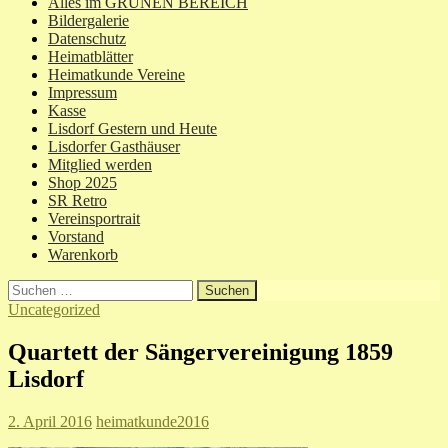
Alles im GRÜNEN BEREICH
Bildergalerie
Datenschutz
Heimatblätter
Heimatkunde Vereine
Impressum
Kasse
Lisdorf Gestern und Heute
Lisdorfer Gasthäuser
Mitglied werden
Shop 2025
SR Retro
Vereinsportrait
Vorstand
Warenkorb
Suchen
nach:
Uncategorized
Quartett der Sängervereinigung 1859
Lisdorf
2. April 2016
heimatkunde2016