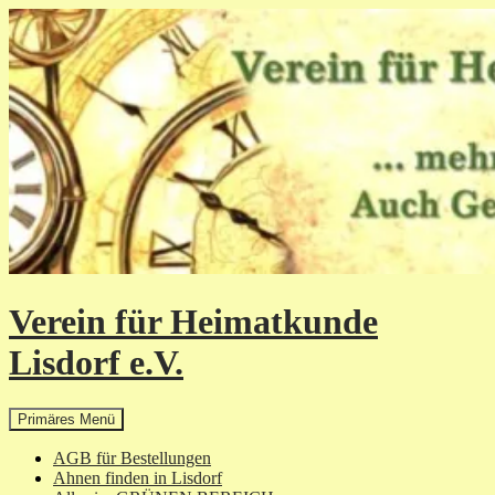
Zum
Inhalt
springen
Verein für Heimatkunde
Lisdorf e.V.
Suchen
Primäres Menü
AGB für Bestellungen
Ahnen finden in Lisdorf