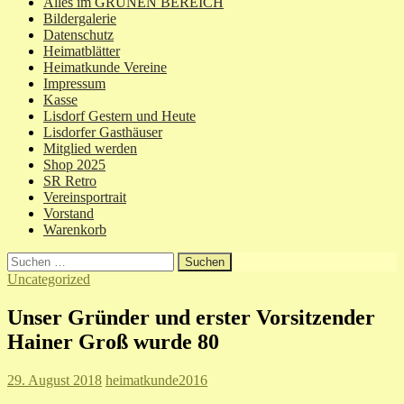
Alles im GRÜNEN BEREICH
Bildergalerie
Datenschutz
Heimatblätter
Heimatkunde Vereine
Impressum
Kasse
Lisdorf Gestern und Heute
Lisdorfer Gasthäuser
Mitglied werden
Shop 2025
SR Retro
Vereinsportrait
Vorstand
Warenkorb
Suchen
nach:
Uncategorized
Unser Gründer und erster Vorsitzender
Hainer Groß wurde 80
29. August 2018
heimatkunde2016