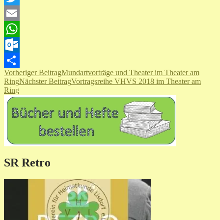
Twitter
Email
WhatsApp
Outlook.com
Beitragsnavigation
Vorheriger Beitrag
Mundartvorträge und Theater im Theater am
Teilen
Ring
Nächster Beitrag
Vortragsreihe VHVS 2018 im Theater am
Ring
SR Retro