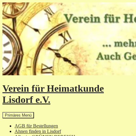
Zum
Inhalt
springen
Verein für Heimatkunde
Lisdorf e.V.
Suchen
Primäres Menü
AGB für Bestellungen
Ahnen finden in Lisdorf