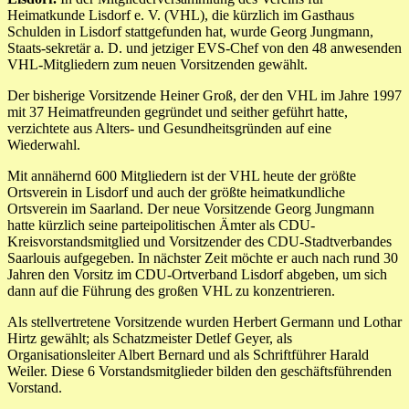
Heimatkunde Lisdorf e. V. (VHL), die kürzlich im Gasthaus
Schulden in Lisdorf stattgefunden hat, wurde Georg Jungmann,
Staats-sekretär a. D. und jetziger EVS-Chef von den 48 anwesenden
VHL-Mitgliedern zum neuen Vorsitzenden gewählt.
Der bisherige Vorsitzende Heiner Groß, der den VHL im Jahre 1997
mit 37 Heimatfreunden gegründet und seither geführt hatte,
verzichtete aus Alters- und Gesundheitsgründen auf eine
Wiederwahl.
Mit annähernd 600 Mitgliedern ist der VHL heute der größte
Ortsverein in Lisdorf und auch der größte heimatkundliche
Ortsverein im Saarland. Der neue Vorsitzende Georg Jungmann
hatte kürzlich seine parteipolitischen Ämter als CDU-
Kreisvorstandsmitglied und Vorsitzender des CDU-Stadtverbandes
Saarlouis aufgegeben. In nächster Zeit möchte er auch nach rund 30
Jahren den Vorsitz im CDU-Ortverband Lisdorf abgeben, um sich
dann auf die Führung des großen VHL zu konzentrieren.
Als stellvertretene Vorsitzende wurden Herbert Germann und Lothar
Hirtz gewählt; als Schatzmeister Detlef Geyer, als
Organisationsleiter Albert Bernard und als Schriftführer Harald
Weiler. Diese 6 Vorstandsmitglieder bilden den geschäftsführenden
Vorstand.