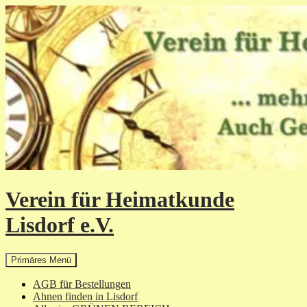
Zum
Inhalt
springen
Verein für Heimatkunde
Lisdorf e.V.
Suchen
Primäres Menü
AGB für Bestellungen
Ahnen finden in Lisdorf