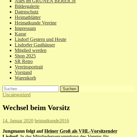
Alles im GRÜNEN BEREICH
Bildergalerie
Datenschutz
Heimatblätter
Heimatkunde Vereine
Impressum
Kasse
Lisdorf Gestern und Heute
Lisdorfer Gasthäuser
Mitglied werden
Shop 2025
SR Retro
Vereinsportrait
Vorstand
Warenkorb
Suchen
nach:
Uncategorized
Wechsel beim Vorsitz
14. Januar 2020
heimatkunde2016
Jungmann folgt auf
Heiner Groß als VHL-Vorsitzender
Lisdorf.
In der Mitgliederversammlung des Vereins für