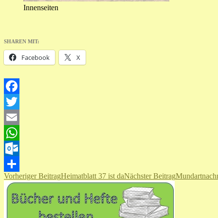
Innenseiten
SHAREN MIT:
Facebook
X
Facebook
Twitter
Email
WhatsApp
Outlook.com
Beitragsnavigation
Vorheriger Beitrag
Heimatblatt 37 ist da
Nächster Beitrag
Mundartnachm
Teilen