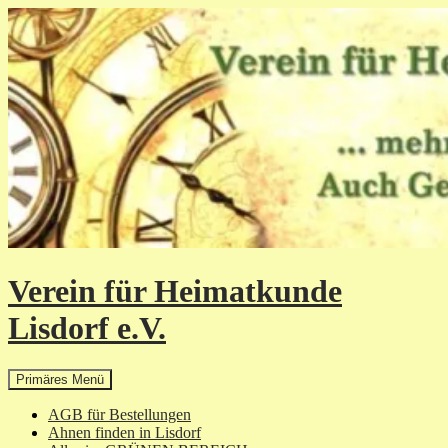
Zum
Inhalt
springen
Verein für Heimatkunde
Lisdorf e.V.
Suchen
Primäres Menü
AGB für Bestellungen
Ahnen finden in Lisdorf