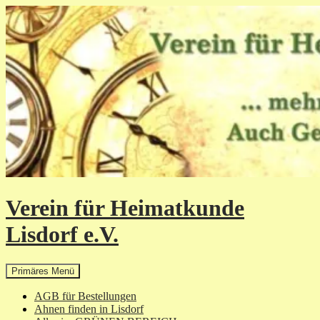
Zum
Inhalt
springen
Verein für Heimatkunde
Lisdorf e.V.
Suchen
Primäres Menü
AGB für Bestellungen
Ahnen finden in Lisdorf