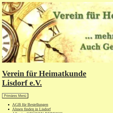
Zum
Inhalt
springen
Verein für Heimatkunde
Lisdorf e.V.
Suchen
Primäres Menü
AGB für Bestellungen
Ahnen finden in Lisdorf