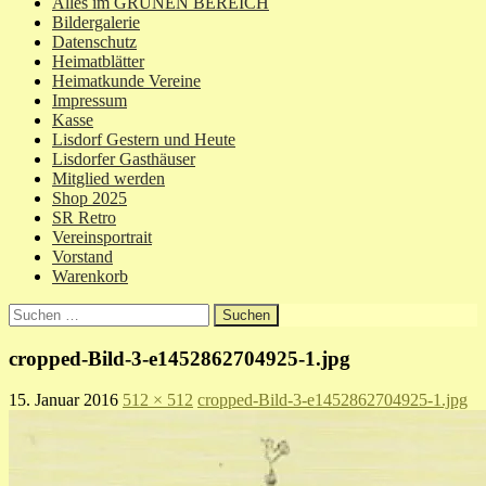
Alles im GRÜNEN BEREICH
Bildergalerie
Datenschutz
Heimatblätter
Heimatkunde Vereine
Impressum
Kasse
Lisdorf Gestern und Heute
Lisdorfer Gasthäuser
Mitglied werden
Shop 2025
SR Retro
Vereinsportrait
Vorstand
Warenkorb
Suchen
nach:
cropped-Bild-3-e1452862704925-1.jpg
15. Januar 2016
512 × 512
cropped-Bild-3-e1452862704925-1.jpg