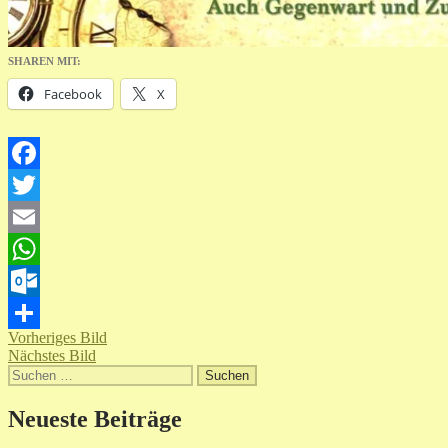
SHAREN MIT:
Facebook
X
Facebook
Twitter
Email
WhatsApp
Outlook.com
Vorheriges Bild
Teilen
Nächstes Bild
Suchen
nach:
Neueste Beiträge