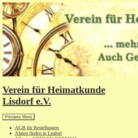
Zum
Inhalt
springen
Verein für Heimatkunde
Lisdorf e.V.
Suchen
Primäres Menü
AGB für Bestellungen
Ahnen finden in Lisdorf