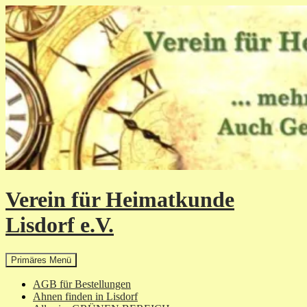
Zum
Inhalt
springen
Verein für Heimatkunde
Lisdorf e.V.
Suchen
Primäres Menü
AGB für Bestellungen
Ahnen finden in Lisdorf