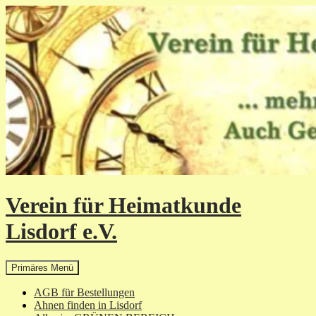
Zum
Inhalt
springen
Verein für Heimatkunde
Lisdorf e.V.
Suchen
Primäres Menü
AGB für Bestellungen
Ahnen finden in Lisdorf