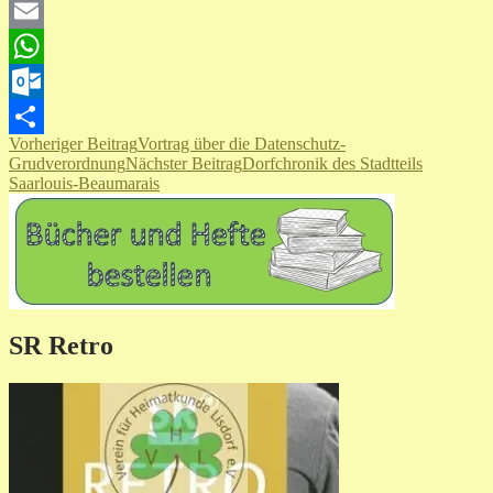
Twitter
Email
WhatsApp
Outlook.com
Beitragsnavigation
Vorheriger Beitrag
Vortrag über die Datenschutz-
Teilen
Grudverordnung
Nächster Beitrag
Dorfchronik des Stadtteils
Saarlouis-Beaumarais
SR Retro