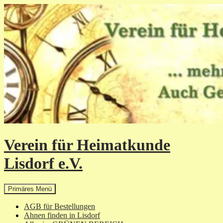
Zum
Inhalt
springen
Verein für Heimatkunde
Lisdorf e.V.
Suchen
Primäres Menü
AGB für Bestellungen
Ahnen finden in Lisdorf