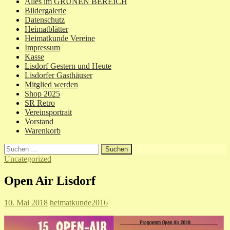
Alles im GRÜNEN BEREICH
Bildergalerie
Datenschutz
Heimatblätter
Heimatkunde Vereine
Impressum
Kasse
Lisdorf Gestern und Heute
Lisdorfer Gasthäuser
Mitglied werden
Shop 2025
SR Retro
Vereinsportrait
Vorstand
Warenkorb
Suchen
nach:
Uncategorized
Open Air Lisdorf
10. Mai 2018
heimatkunde2016