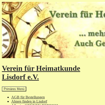
Zum
Inhalt
springen
Verein für Heimatkunde
Lisdorf e.V.
Suchen
Primäres Menü
AGB für Bestellungen
Ahnen finden in Lisdorf