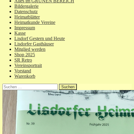
Alles im GRÜNEN BEREICH
Bildergalerie
Datenschutz
Heimatblätter
Heimatkunde Vereine
Impressum
Kasse
Lisdorf Gestern und Heute
Lisdorfer Gasthäuser
Mitglied werden
Shop 2025
SR Retro
Vereinsportrait
Vorstand
Warenkorb
Suchen
nach: