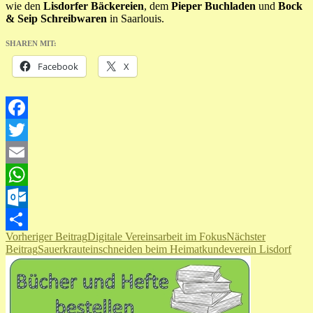
wie den
Lisdorfer Bäckereien
, dem
Pieper Buchladen
und
Bock
& Seip Schreibwaren
in Saarlouis.
SHAREN MIT:
Facebook
X
Facebook
Twitter
Email
WhatsApp
Outlook.com
Beitragsnavigation
Vorheriger Beitrag
Digitale Vereinsarbeit im Fokus
Nächster
Teilen
Beitrag
Sauerkrauteinschneiden beim Heimatkundeverein Lisdorf