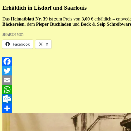
Erhältlich in Lisdorf und Saarlouis
Das
Heimatblatt Nr. 39
ist zum Preis von
3,00 €
erhältlich – entwed
Bäckereien
, dem
Pieper Buchladen
und
Bock & Seip Schreibwar
SHAREN MIT:
Facebook
X
Facebook
Twitter
Email
WhatsApp
Outlook.com
Teilen