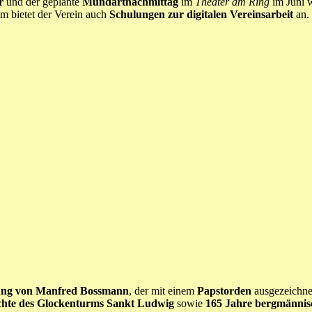
r
und der geplante
Mundartnachmittag
im
Theater am Ring
im Juni w
zem bietet der Verein auch
Schulungen zur digitalen Vereinsarbeit
an.
rung von Manfred Bossmann
, der mit einem
Papstorden
ausgezeichne
chte des Glockenturms Sankt Ludwig
sowie
165 Jahre bergmännis