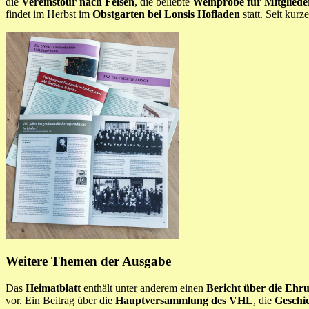
die
Vereinstour nach Felsen
, die beliebte
Weinprobe für Mitgliede
findet im Herbst im
Obstgarten bei Lonsis Hofladen
statt. Seit kur
Weitere Themen der Ausgabe
Das
Heimatblatt
enthält unter anderem einen
Bericht über die Eh
vor. Ein Beitrag über die
Hauptversammlung des VHL
, die
Geschi