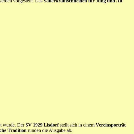
erden vorgestellt. Das
Sauerkrautschneiden für Jung und Alt
t wurde. Der
SV 1929 Lisdorf
stellt sich in einem
Vereinsporträt
che Tradition
runden die Ausgabe ab.