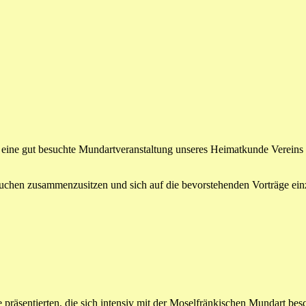
ine gut besuchte Mundartveranstaltung unseres Heimatkunde Vereins st
uchen zusammenzusitzen und sich auf die bevorstehenden Vorträge einzu
e präsentierten, die sich intensiv mit der Moselfränkischen Mundart b