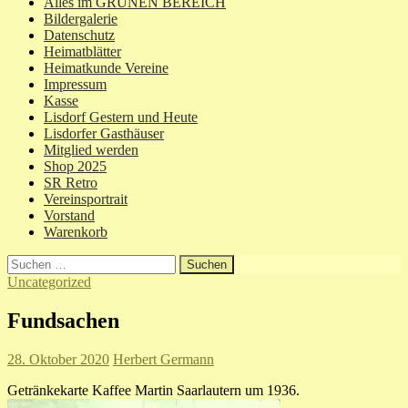
Alles im GRÜNEN BEREICH
Bildergalerie
Datenschutz
Heimatblätter
Heimatkunde Vereine
Impressum
Kasse
Lisdorf Gestern und Heute
Lisdorfer Gasthäuser
Mitglied werden
Shop 2025
SR Retro
Vereinsportrait
Vorstand
Warenkorb
Suchen
nach:
Uncategorized
Fundsachen
28. Oktober 2020
Herbert Germann
Getränkekarte Kaffee Martin Saarlautern um 1936.