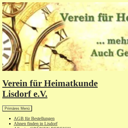
Zum
Inhalt
springen
Verein für Heimatkunde
Lisdorf e.V.
Suchen
Primäres Menü
AGB für Bestellungen
Ahnen finden in Lisdorf