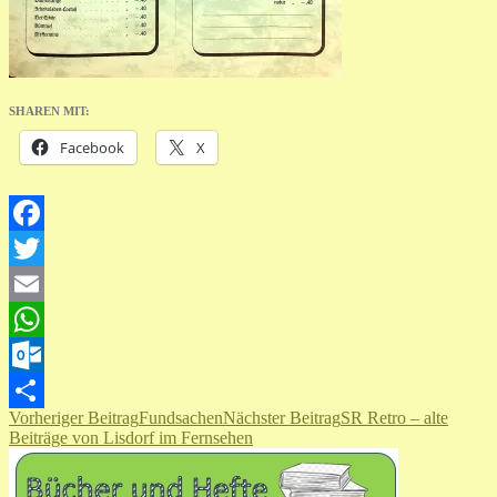
SHAREN MIT:
Facebook
X
Facebook
Twitter
Email
WhatsApp
Outlook.com
Beitragsnavigation
Vorheriger Beitrag
Fundsachen
Nächster Beitrag
SR Retro – alte
Teilen
Beiträge von Lisdorf im Fernsehen